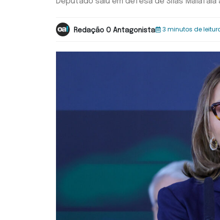
Deputado saiu em defesa de Silas Malafaia 
3 minutos de leitur
Redação O Antagonista