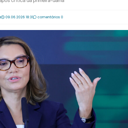
após crítica da primeira-dama
a
09.06.2026 18:31
comentários 0