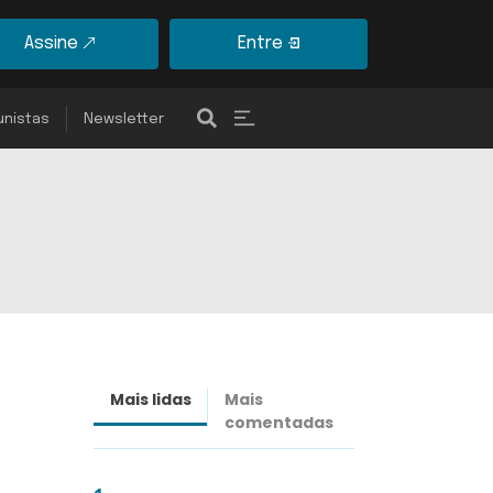
Assine
Entre
unistas
Newsletter
Mais lidas
Mais
Últimas
comentadas
notícias