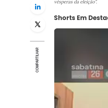
vésperas da eleição”.
Linkedin
Shorts Em Dest
Twitter
COMPARTILHAR