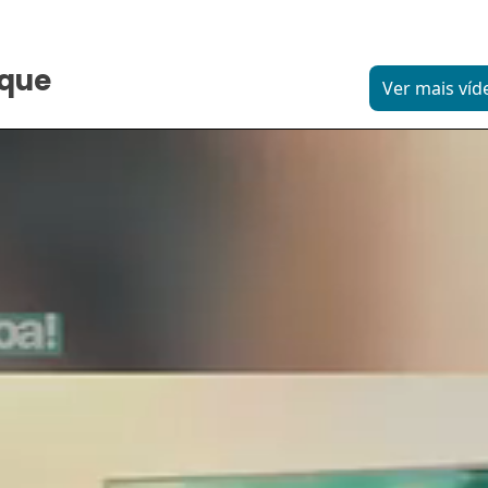
aque
Ver mais víd