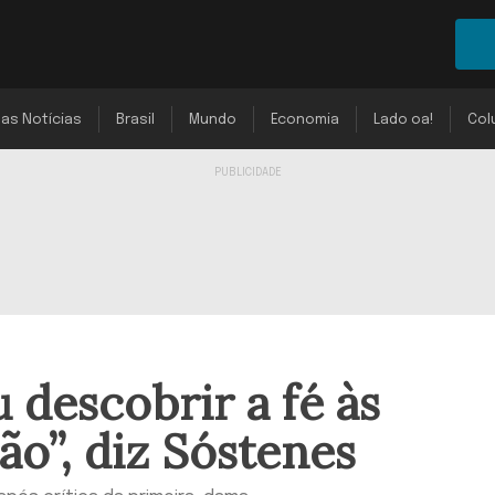
mas Notícias
Brasil
Mundo
Economia
Lado oa!
Col
 descobrir a fé às
ão”, diz Sóstenes