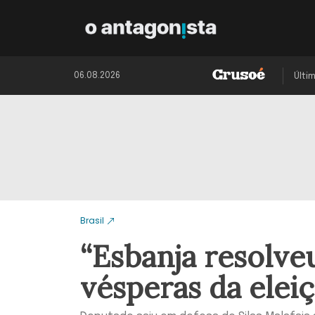
06.08.2026
Últi
Brasil
“Esbanja resolveu
vésperas da eleiç