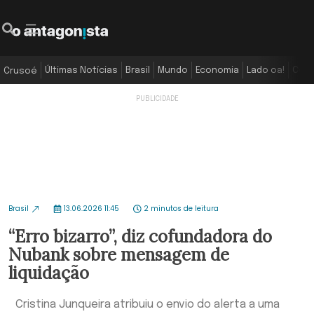
Últimas Notícias
Brasil
Mundo
Economia
Lado oa!
Colu
Crusoé
Brasil
13.06.2026 11:45
2 minutos de leitura
“Erro bizarro”, diz cofundadora do
Nubank sobre mensagem de
liquidação
Cristina Junqueira atribuiu o envio do alerta a uma