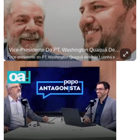
Vice-Presidente Do PT, Washington Quaquá Defende Lulinha E Diz Que Ele Vive Em Condições Precárias
Vice-presidente do PT, Washington Quaquá defende Lulinha e diz que ele vive em condições espartanas na Espanha. #OAntagonista Se você busca informação com credibilidade, inscreva-se agora e ative o