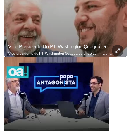
Vice-Presidente Do PT, Washington Quaquá Defende Lulinha E Diz Que Ele Vive Em Condições Precárias
Vice-presidente do PT, Washington Quaquá defende Lulinha e diz que ele vive em condições espartanas na Espanha. #OAntagonista Se você busca informação com credibilidade, inscreva-se agora e ative o