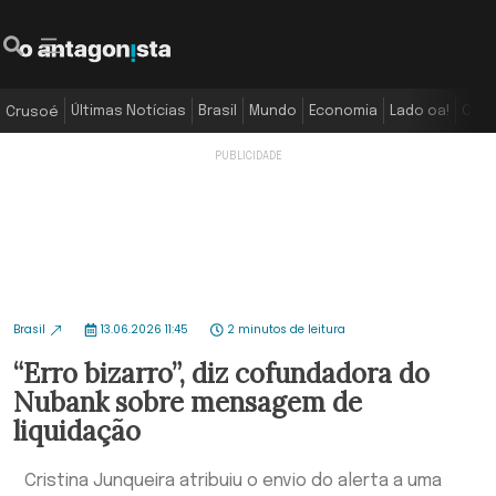
Últimas Notícias
Brasil
Mundo
Economia
Lado oa!
Colu
Crusoé
Brasil
13.06.2026 11:45
2 minutos de leitura
“Erro bizarro”, diz cofundadora do
Nubank sobre mensagem de
liquidação
Cristina Junqueira atribuiu o envio do alerta a uma