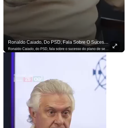
Ronaldo Caiado, Do PSD, Fala Sobre O Sucesso Do Plano De Segurança Pública
para não perder n
Ronaldo Caiado, do PSD, fala sobre o sucesso do plano de segurança pública como governador de Goiás, sendo um incentivo aos empreendedores locais. Se você busca informação com credibilidade, inscreva-se agora e ative o