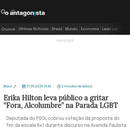
Últimas Notícias
Brasil
Mundo
Economia
Lado oa!
Colu
Crusoé
Brasil
07.06.2026 19:42
3 minutos de leitura
Erika Hilton leva público a gritar
“Fora, Alcolumbre” na Parada LGBT
Deputada do PSOL cobrou votação da proposta do
fim da escala 6x1 durante discurso na Avenida Paulista