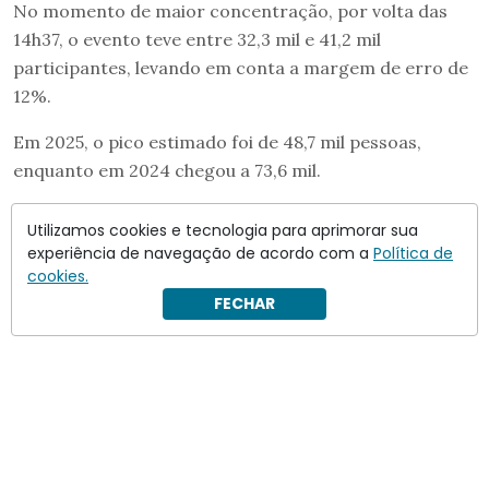
No momento de maior concentração, por volta das
14h37, o evento teve entre 32,3 mil e 41,2 mil
participantes, levando em conta a margem de erro de
12%.
Em 2025, o pico estimado foi de 48,7 mil pessoas,
enquanto em 2024 chegou a 73,6 mil.
A contagem foi feita com imagens aéreas captadas em
Utilizamos cookies e tecnologia para aprimorar sua
diferentes horários ao longo do dia e processadas por
experiência de navegação de acordo com a
Política de
um sistema de inteligência artificial.
cookies.
FECHAR