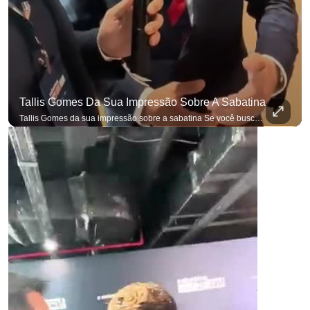
Tallis Gomes Da Sua Impressão Sobre A Sabatina
Tallis Gomes da sua impressão sobre a sabatina Se você busca informação com credibilidade, inscreva-se agora e ative o
p