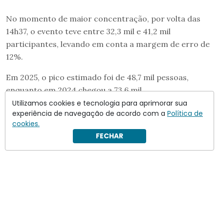
No momento de maior concentração, por volta das
14h37, o evento teve entre 32,3 mil e 41,2 mil
participantes, levando em conta a margem de erro de
12%.
Em 2025, o pico estimado foi de 48,7 mil pessoas,
enquanto em 2024 chegou a 73,6 mil.
Utilizamos cookies e tecnologia para aprimorar sua
A contagem foi feita com imagens aéreas captadas em
experiência de navegação de acordo com a
Política de
diferentes horários ao longo do dia e processadas por
cookies.
um sistema de inteligência artificial.
FECHAR