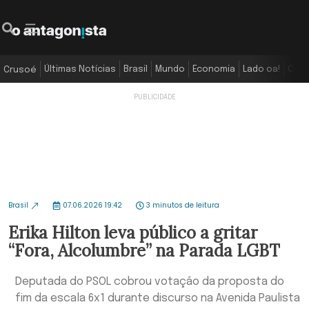
Últimas Notícias
Brasil
Mundo
Economia
Lado oa!
Colu
Crusoé
Brasil
07.06.2026 19:42
3 minutos de leitura
Erika Hilton leva público a gritar
“Fora, Alcolumbre” na Parada LGBT
Deputada do PSOL cobrou votação da proposta do
fim da escala 6x1 durante discurso na Avenida Paulista