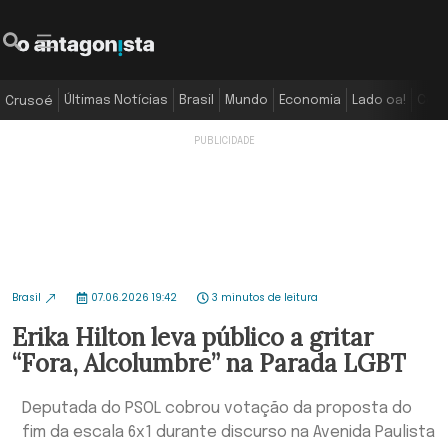
Últimas Notícias
Brasil
Mundo
Economia
Lado oa!
Colu
Crusoé
Brasil
07.06.2026 19:42
3 minutos de leitura
Erika Hilton leva público a gritar
“Fora, Alcolumbre” na Parada LGBT
Deputada do PSOL cobrou votação da proposta do
fim da escala 6x1 durante discurso na Avenida Paulista