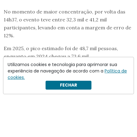
No momento de maior concentração, por volta das
14h37, o evento teve entre 32,3 mil e 41,2 mil
participantes, levando em conta a margem de erro de
12%.
Em 2025, o pico estimado foi de 48,7 mil pessoas,
enquanto em 2024 chegou a 73,6 mil.
Utilizamos cookies e tecnologia para aprimorar sua
A contagem foi feita com imagens aéreas captadas em
experiência de navegação de acordo com a
Política de
diferentes horários ao longo do dia e processadas por
cookies.
um sistema de inteligência artificial.
FECHAR