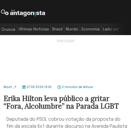
Últimas Notícias
Brasil
Mundo
Economia
Lado oa!
Colu
Crusoé
Brasil
07.06.2026 19:42
3 minutos de leitura
Erika Hilton leva público a gritar
“Fora, Alcolumbre” na Parada LGBT
Deputada do PSOL cobrou votação da proposta do
fim da escala 6x1 durante discurso na Avenida Paulista