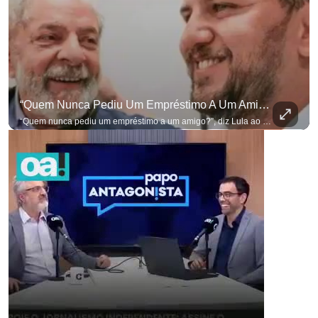
“Quem Nunca Pediu Um Empréstimo A Um Amigo?”, Diz Lula Ao Defender Seu Ex-Chefe De Gabinete
“Quem nunca pediu um empréstimo a um amigo?”, diz Lula ao defender seu ex-chefe de gabinete Marcola, que recebeu R$ 249 mil de uma empresa ligada a uma amiga de Lulinha. #OAntagonista Se você busca informação com credibilidade, inscreva-se agora e ative o