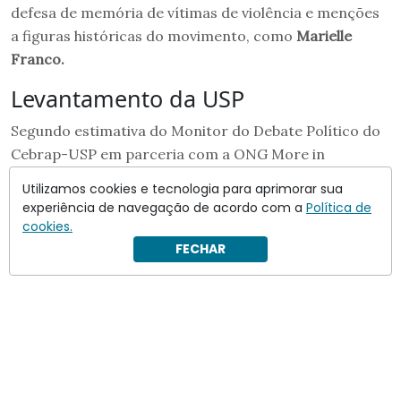
defesa de memória de vítimas de violência e menções
a figuras históricas do movimento, como
Marielle
Franco.
Levantamento da USP
Segundo estimativa do Monitor do Debate Político do
Cebrap-USP em parceria com a ONG More in
Common, a
Parada do Orgulho LGBT
de São Paulo
Utilizamos cookies e tecnologia para aprimorar sua
reuniu cerca de
36,8 mil pessoas
neste domingo. O
experiência de navegação de acordo com a
Política de
cálculo considera o pico de público registrado na
cookies.
Avenida Paulista.
FECHAR