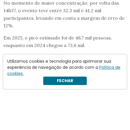
No momento de maior concentração, por volta das
14h37, o evento teve entre 32,3 mil e 41,2 mil
participantes, levando em conta a margem de erro de
12%.
Em 2025, o pico estimado foi de 48,7 mil pessoas,
enquanto em 2024 chegou a 73,6 mil.
A contagem foi feita com imagens aéreas captadas em
Utilizamos cookies e tecnologia para aprimorar sua
diferentes horários ao longo do dia e processadas por
experiência de navegação de acordo com a
Política de
um sistema de inteligência artificial.
cookies.
FECHAR