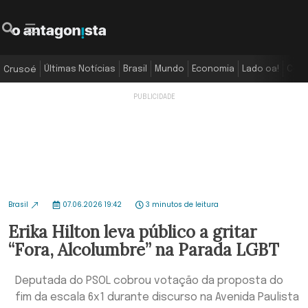
Últimas Notícias
Brasil
Mundo
Economia
Lado oa!
Colu
Crusoé
Brasil
07.06.2026 19:42
3 minutos de leitura
Erika Hilton leva público a gritar
“Fora, Alcolumbre” na Parada LGBT
Deputada do PSOL cobrou votação da proposta do
fim da escala 6x1 durante discurso na Avenida Paulista