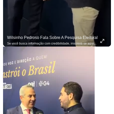
Wilsinho Pedroso Fala Sobre A Pesquisa Eleitoral
Se você busca informação com credibilidade, inscreva-se agora e ative o
p