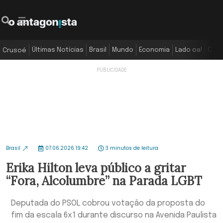
Últimas Notícias
Brasil
Mundo
Economia
Lado oa!
Colu
Crusoé
Brasil
07.06.2026 19:42
3 minutos de leitura
Erika Hilton leva público a gritar
“Fora, Alcolumbre” na Parada LGBT
Deputada do PSOL cobrou votação da proposta do
fim da escala 6x1 durante discurso na Avenida Paulista