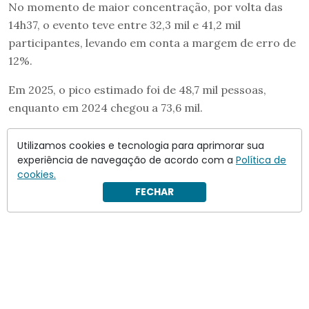
No momento de maior concentração, por volta das
14h37, o evento teve entre 32,3 mil e 41,2 mil
participantes, levando em conta a margem de erro de
12%.
Em 2025, o pico estimado foi de 48,7 mil pessoas,
enquanto em 2024 chegou a 73,6 mil.
A contagem foi feita com imagens aéreas captadas em
Utilizamos cookies e tecnologia para aprimorar sua
diferentes horários ao longo do dia e processadas por
experiência de navegação de acordo com a
Política de
um sistema de inteligência artificial.
cookies.
FECHAR