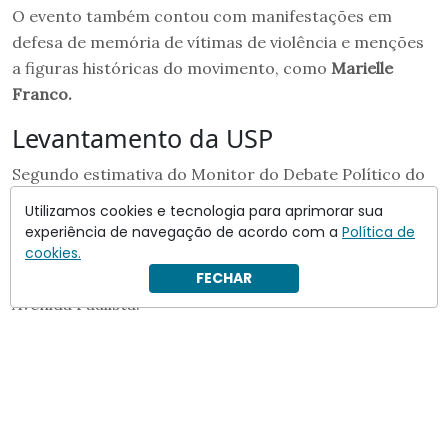
O evento também contou com manifestações em
defesa de memória de vítimas de violência e menções
a figuras históricas do movimento, como
Marielle
Franco.
Levantamento da USP
Segundo estimativa do Monitor do Debate Político do
Cebrap-USP em parceria com a ONG More in
Utilizamos cookies e tecnologia para aprimorar sua
Common, a
Parada do Orgulho LGBT
de São Paulo
experiência de navegação de acordo com a
Política de
reuniu cerca de
36,8 mil pessoas
neste domingo. O
cookies.
cálculo considera o pico de público registrado na
FECHAR
Avenida Paulista.