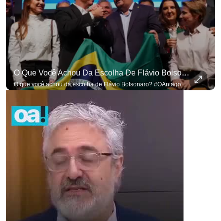
para não perder nenhuma at
O Que Você Achou Da Escolha De Flávio Bolsonaro? #OAntagonista
O que você achou da escolha de Flávio Bolsonaro? #OAntagonista Se você busca informação com credibilidade, inscreva-se agora e ative o