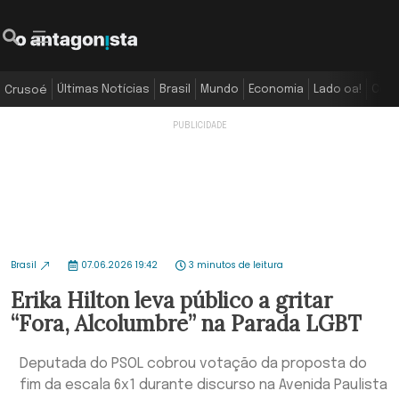
Últimas Notícias
Brasil
Mundo
Economia
Lado oa!
Colu
Crusoé
Brasil
07.06.2026 19:42
3 minutos de leitura
Erika Hilton leva público a gritar
“Fora, Alcolumbre” na Parada LGBT
Deputada do PSOL cobrou votação da proposta do
fim da escala 6x1 durante discurso na Avenida Paulista