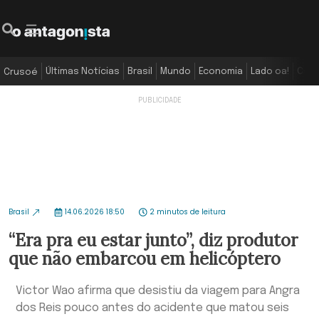
Últimas Notícias
Brasil
Mundo
Economia
Lado oa!
Colu
Crusoé
Brasil
14.06.2026 18:50
2 minutos de leitura
“Era pra eu estar junto”, diz produtor
que não embarcou em helicóptero
Victor Wao afirma que desistiu da viagem para Angra
dos Reis pouco antes do acidente que matou seis