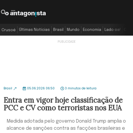
Últimas Notícias
Brasil
Mundo
Economia
Lado oa!
Colu
Crusoé
Brasil
05.06.2026 06:50
3 minutos de leitura
Entra em vigor hoje classificação de
PCC e CV como terroristas nos EUA
Medida adotada pelo governo Donald Trump amplia o
alcance de sanções contra as facções brasileiras e