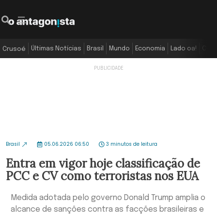
Últimas Notícias
Brasil
Mundo
Economia
Lado oa!
Colu
Crusoé
Brasil
05.06.2026 06:50
3 minutos de leitura
Entra em vigor hoje classificação de
PCC e CV como terroristas nos EUA
Medida adotada pelo governo Donald Trump amplia o
alcance de sanções contra as facções brasileiras e