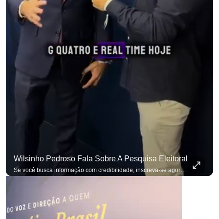
Wilsinho Pedroso Fala Sobre A Pesquisa Eleitoral
para não perder nenhuma at
Se você busca informação com credibilidade, inscreva-se agora e ative o
p