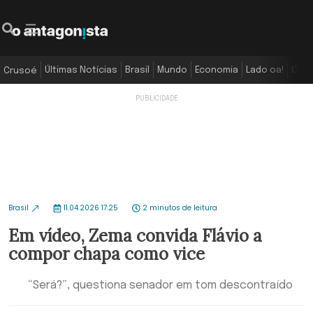
Últimas Notícias
Brasil
Mundo
Economia
Lado oa!
Colu
Crusoé
Brasil
11.04.2026 17:25
2 minutos de leitura
Em vídeo, Zema convida Flávio a
compor chapa como vice
“Será?”, questiona senador em tom descontraído