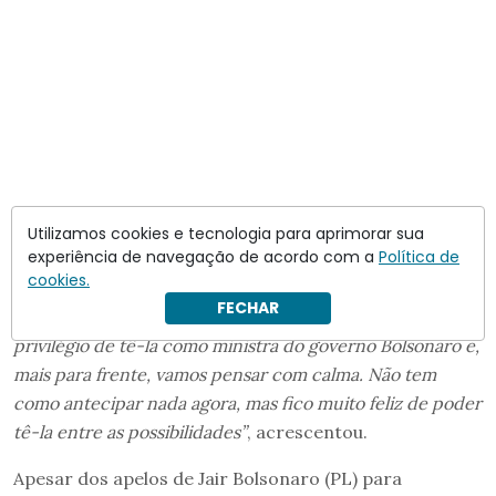
Utilizamos cookies e tecnologia para aprimorar sua
experiência de navegação de acordo com a
Política de
cookies.
“Para mim, [Tereza Cristina] é uma das maiores
FECHAR
referências do mundo no agro do Brasil. Nós tivemos o
privilégio de tê-la como ministra do governo Bolsonaro e,
mais para frente, vamos pensar com calma. Não tem
como antecipar nada agora, mas fico muito feliz de poder
tê-la entre as possibilidades”
, acrescentou.
Apesar dos apelos de Jair Bolsonaro (PL) para