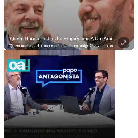
“Quem Nunca Pediu Um Empréstimo A Um Amigo?”, Diz Lula Ao Defender Seu Ex-Chefe De Gabinete
“Quem nunca pediu um empréstimo a um amigo?”, diz Lula ao defender seu ex-chefe de gabinete Marcola, que recebeu R$ 249 mil de uma empresa ligada a uma amiga de Lulinha. #OAntagonista Se você busca informação com credibilidade, inscreva-se agora e ative o