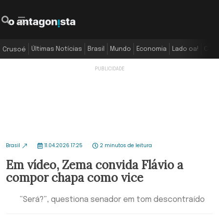
Últimas Notícias
Brasil
Mundo
Economia
Lado oa!
Colu
Crusoé
Brasil
11.04.2026 17:25
2 minutos de leitura
Em vídeo, Zema convida Flávio a
compor chapa como vice
“Será?”, questiona senador em tom descontraído