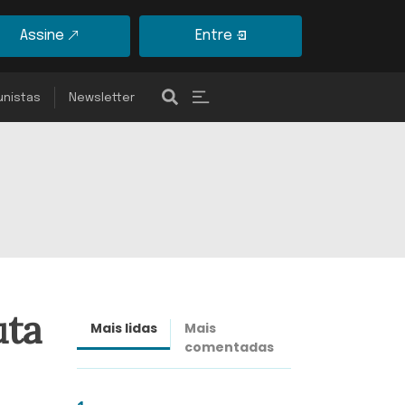
Assine
Entre
unistas
Newsletter
uta
Mais lidas
Mais
Últimas
comentadas
notícias