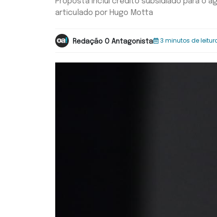
Proposta inclui crédito subsidiado para o 
articulado por Hugo Motta
3 minutos de leitur
Redação O Antagonista