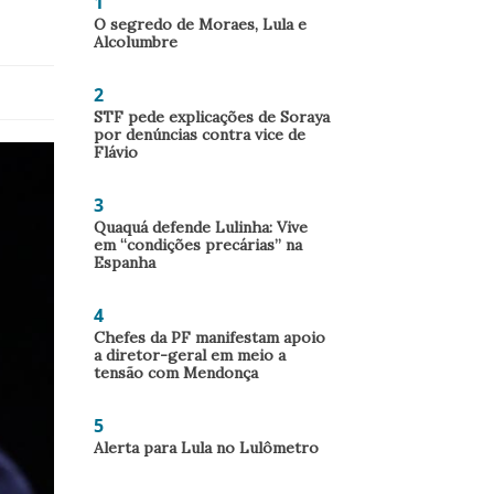
1
O segredo de Moraes, Lula e
Alcolumbre
2
STF pede explicações de Soraya
por denúncias contra vice de
Flávio
3
Quaquá defende Lulinha: Vive
em “condições precárias” na
Espanha
4
Chefes da PF manifestam apoio
a diretor-geral em meio a
tensão com Mendonça
5
Alerta para Lula no Lulômetro