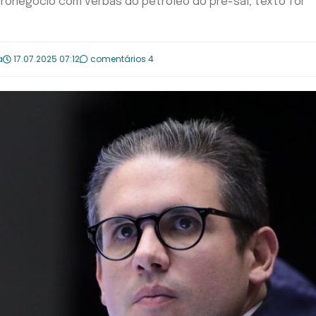
agronegócio com verbas do petróleo do pré-sal; texto foi
a
17.07.2025 07:12
comentários 4