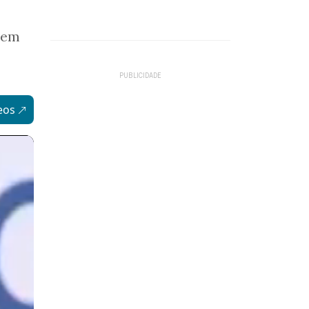
 em
eos