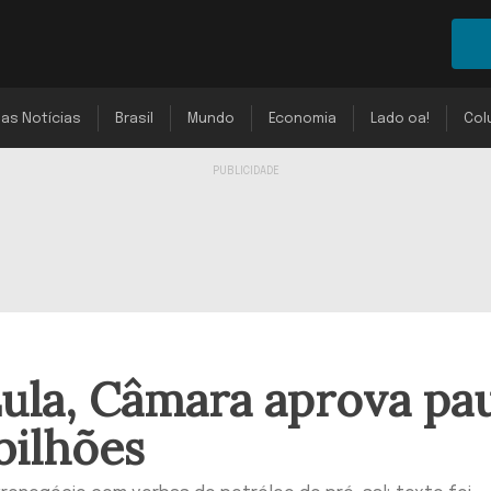
mas Notícias
Brasil
Mundo
Economia
Lado oa!
Col
Lula, Câmara aprova pa
bilhões