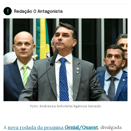
Redação O Antagonista
Foto: Andressa Anholete/Agência Senado
A
nova rodada da pesquisa
Genial/Quaest
, divulgada