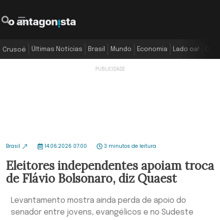
Últimas Notícias
Brasil
Mundo
Economia
Lado oa!
Colu
Crusoé
Brasil
14.06.2026 07:00
3 minutos de leitura
Eleitores independentes apoiam troca
de Flávio Bolsonaro, diz Quaest
Levantamento mostra ainda perda de apoio do
senador entre jovens, evangélicos e no Sudeste