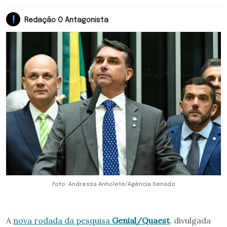
Redação O Antagonista
Foto: Andressa Anholete/Agência Senado
A
nova rodada da pesquisa
Genial/Quaest
, divulgada