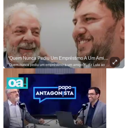
“Quem Nunca Pediu Um Empréstimo A Um Amigo?”, Diz Lula Ao Defender Seu Ex-Chefe De Gabinete
“Quem nunca pediu um empréstimo a um amigo?”, diz Lula ao defender seu ex-chefe de gabinete Marcola, que recebeu R$ 249 mil de uma empresa ligada a uma amiga de Lulinha. #OAntagonista Se você busca informação com credibilidade, inscreva-se agora e ative o