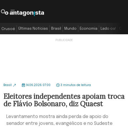
Últimas Notícias
Brasil
Mundo
Economia
Lado oa!
Colu
Crusoé
Brasil
14.06.2026 07:00
3 minutos de leitura
Eleitores independentes apoiam troca
de Flávio Bolsonaro, diz Quaest
Levantamento mostra ainda perda de apoio do
senador entre jovens, evangélicos e no Sudeste