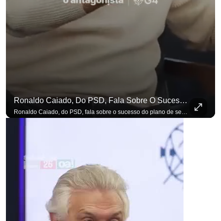
Ronaldo Caiado, Do PSD, Fala Sobre O Sucesso Do Plano De Segurança Pública
Ronaldo Caiado, do PSD, fala sobre o sucesso do plano de segurança pública como governador de Goiás, sendo um incentivo aos empreendedores locais. Se você busca informação com credibilidade, inscreva-se agora e ative o