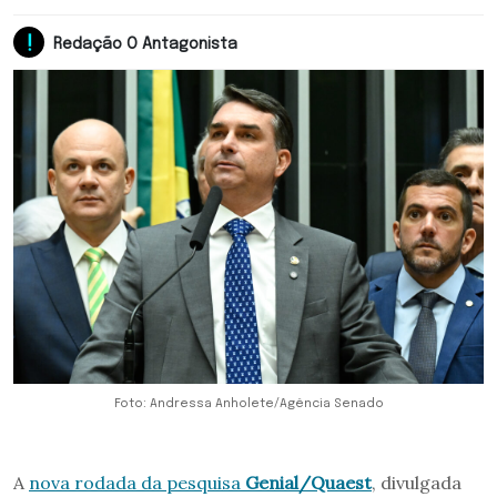
Redação O Antagonista
Foto: Andressa Anholete/Agência Senado
A
nova rodada da pesquisa
Genial/Quaest
, divulgada