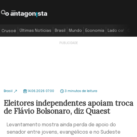
Últimas Notícias
Brasil
Mundo
Economia
Lado oa!
Colu
Crusoé
Brasil
14.06.2026 07:00
3 minutos de leitura
Eleitores independentes apoiam troca
de Flávio Bolsonaro, diz Quaest
Levantamento mostra ainda perda de apoio do
senador entre jovens, evangélicos e no Sudeste