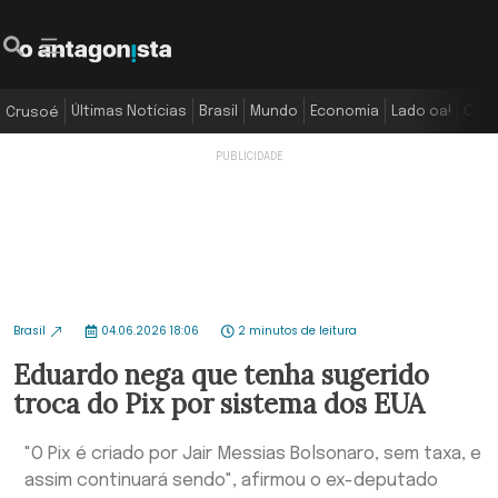
Últimas Notícias
Brasil
Mundo
Economia
Lado oa!
Colu
Crusoé
Brasil
04.06.2026 18:06
2 minutos de leitura
Eduardo nega que tenha sugerido
troca do Pix por sistema dos EUA
"O Pix é criado por Jair Messias Bolsonaro, sem taxa, e
assim continuará sendo", afirmou o ex-deputado