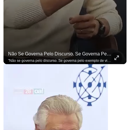
Não Se Governa Pelo Discurso. Se Governa Pelo Exemplo De Vida", Alfineta Ronaldo Caiado
para não perder nenhuma at
"Não se governa pelo discurso. Se governa pelo exemplo de vida", alfineta Ronaldo Caiado, respondendo a empresários na primeira Sabatina Presidencial com a pauta definida por quem constrói o país. Se você busca informação com credibilidade, inscreva-se agora e ative o