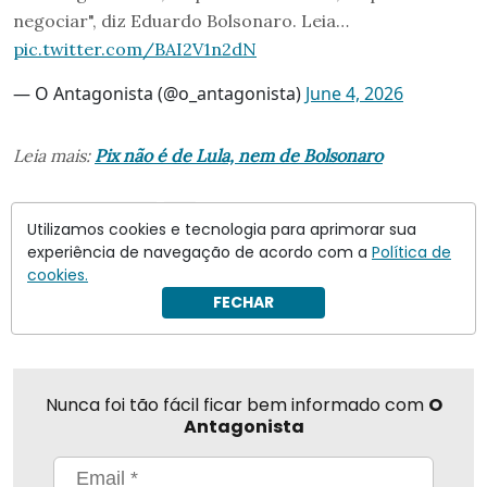
negociar", diz Eduardo Bolsonaro. Leia…
pic.twitter.com/BAI2V1n2dN
— O Antagonista (@o_antagonista)
June 4, 2026
Leia mais:
Pix não é de Lula, nem de Bolsonaro
Eduardo Bolsonaro
PIX
Utilizamos cookies e tecnologia para aprimorar sua
experiência de navegação de acordo com a
Política de
cookies.
Compartilhar
FECHAR
Nunca foi tão fácil ficar bem informado com
O
Antagonista