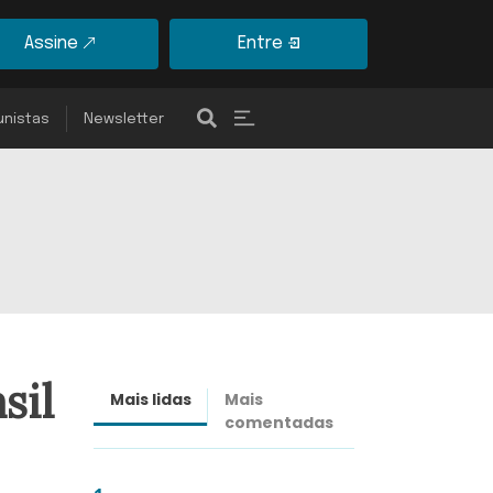
Assine
Entre
unistas
Newsletter
sil
Mais lidas
Mais
Últimas
comentadas
notícias