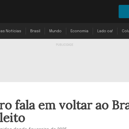
mas Notícias
Brasil
Mundo
Economia
Lado oa!
Col
o fala em voltar ao Bra
leito