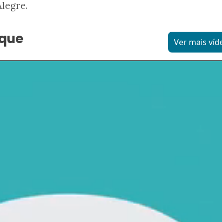
legre.
aque
Ver mais víd