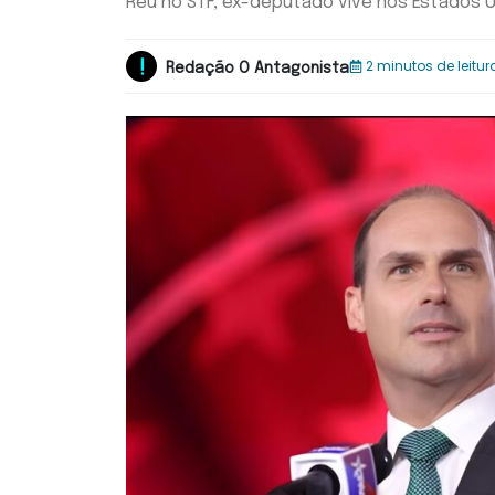
Réu no STF, ex-deputado vive nos Estados 
2 minutos de leitur
Redação O Antagonista