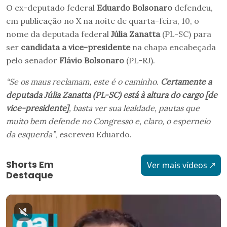
O ex-deputado federal
Eduardo Bolsonaro
defendeu,
em publicação no X na noite de quarta-feira, 10, o
nome da deputada federal
Júlia Zanatta
(PL-SC) para
ser
candidata a vice-presidente
na chapa encabeçada
pelo senador
Flávio Bolsonaro
(PL-RJ).
“Se os maus reclamam, este é o caminho.
Certamente a
deputada Júlia Zanatta (PL-SC) está à altura do cargo [de
vice-presidente]
, basta ver sua lealdade, pautas que
muito bem defende no Congresso e, claro, o esperneio
da esquerda”
, escreveu Eduardo.
Shorts Em
Ver mais vídeos
Destaque