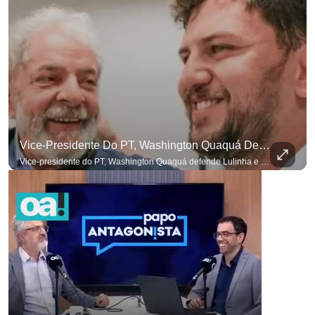
Vice-Presidente Do PT, Washington Quaquá Defende Lulinha E Diz Que Ele Vive Em Condições Precárias
Vice-presidente do PT, Washington Quaquá defende Lulinha e diz que ele vive em condições espartanas na Espanha. #OAntagonista Se você busca informação com credibilidade, inscreva-se agora e ative o