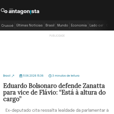
Últimas Notícias
Brasil
Mundo
Economia
Lado oa!
Colu
Crusoé
Brasil
11.06.2026 15:36
3 minutos de leitura
Eduardo Bolsonaro defende Zanatta
para vice de Flávio: “Está à altura do
cargo”
Ex-deputado cita ressalta lealdade da parlamentar à