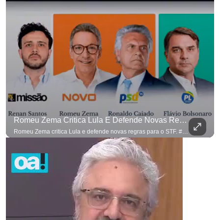
Romeu Zema Critica Lula E Defende Novas Regras Para O STF. #OAntagonista
Romeu Zema critica Lula e defende novas regras para o STF. #OAntagonista Se você busca informação com credibilidade, inscreva-se agora e ative o