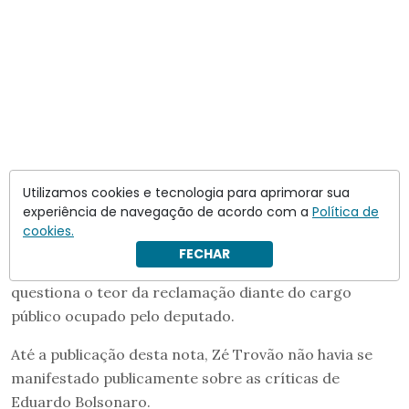
Utilizamos cookies e tecnologia para aprimorar sua
Outra publicação replicada por Eduardo traz um vídeo
experiência de navegação de acordo com a
Política de
em que Zé Trovão reclama da rotina de precisar
cookies.
comentar diariamente declarações do presidente
Luiz
FECHAR
Inácio Lula da Silva
. O autor da postagem original
questiona o teor da reclamação diante do cargo
público ocupado pelo deputado.
Até a publicação desta nota, Zé Trovão não havia se
manifestado publicamente sobre as críticas de
Eduardo Bolsonaro.