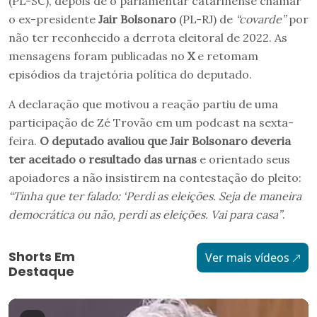
(PL-SC), depois de o parlamentar catarinense chamar
o ex-presidente
Jair Bolsonaro
(PL-RJ) de
“covarde”
por
não ter reconhecido a derrota eleitoral de 2022. As
mensagens foram publicadas no
X
e retomam
episódios da trajetória política do deputado.
A declaração que motivou a reação partiu de uma
participação de Zé Trovão em um podcast na sexta-
feira.
O deputado avaliou que Jair Bolsonaro deveria
ter aceitado o resultado das urnas
e orientado seus
apoiadores a não insistirem na contestação do pleito:
“Tinha que ter falado: ‘Perdi as eleições. Seja de maneira
democrática ou não, perdi as eleições. Vai para casa”
.
Shorts Em
Ver mais vídeos
Destaque