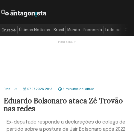
Últimas Notícias
Brasil
Mundo
Economia
Lado oa!
Colu
Crusoé
Brasil
07.07.2026 20:13
3 minutos de leitura
Eduardo Bolsonaro ataca Zé Trovão
nas redes
Ex-deputado responde a declarações do colega de
partido sobre a postura de Jair Bolsonaro após 2022