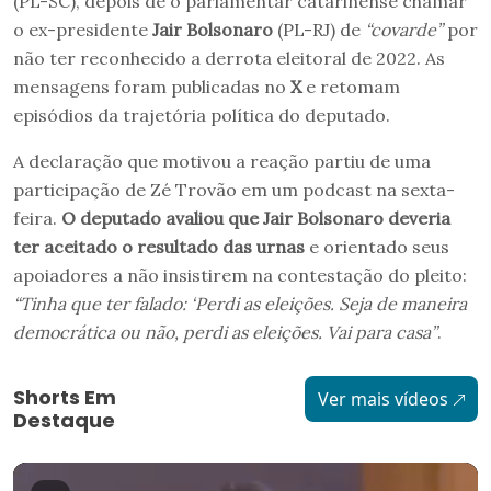
(PL-SC), depois de o parlamentar catarinense chamar
o ex-presidente
Jair Bolsonaro
(PL-RJ) de
“covarde”
por
não ter reconhecido a derrota eleitoral de 2022. As
mensagens foram publicadas no
X
e retomam
episódios da trajetória política do deputado.
A declaração que motivou a reação partiu de uma
participação de Zé Trovão em um podcast na sexta-
feira.
O deputado avaliou que Jair Bolsonaro deveria
ter aceitado o resultado das urnas
e orientado seus
apoiadores a não insistirem na contestação do pleito:
“Tinha que ter falado: ‘Perdi as eleições. Seja de maneira
democrática ou não, perdi as eleições. Vai para casa”
.
Shorts Em
Ver mais vídeos
Destaque