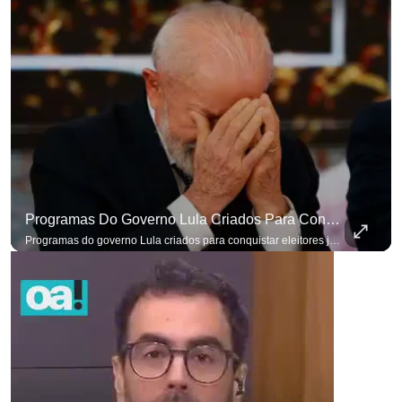
Programas Do Governo Lula Criados Para Conquistar Eleitores Já Não Têm Mais O Mesmo Efeito
Programas do governo Lula criados para conquistar eleitores já não têm o mesmo efeito de campanhas anteriores. #OAntagonista Se você busca informação com credibilidade, inscreva-se agora e ative o