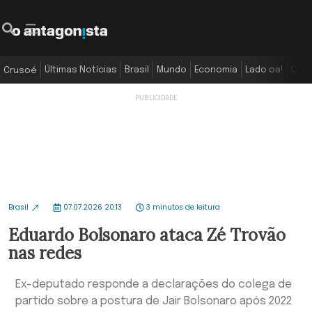
Últimas Notícias
Brasil
Mundo
Economia
Lado oa!
Colu
Crusoé
Brasil
07.07.2026 20:13
3 minutos de leitura
Eduardo Bolsonaro ataca Zé Trovão
nas redes
Ex-deputado responde a declarações do colega de
partido sobre a postura de Jair Bolsonaro após 2022