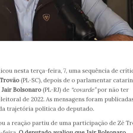
icou nesta terça-feira, 7, uma sequência de críti
 Trovão
(PL-SC), depois de o parlamentar catari
Jair Bolsonaro
(PL-RJ) de
“covarde”
por não ter
leitoral de 2022. As mensagens foram publicada
 trajetória política do deputado.
ou a reação partiu de uma participação de Zé T
-feira.
O deputado avaliou que Jair Bolsonaro