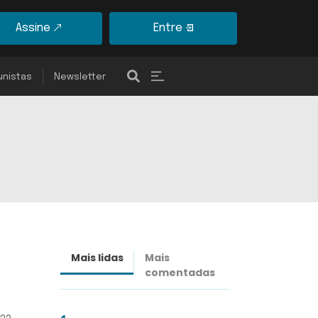
Assine
Entre
unistas
Newsletter
Mais lidas
Mais
Últimas
comentadas
notícias