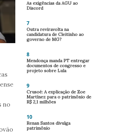
As exigências da AGU ao
Discord
7
Outra reviravolta na
candidatura de Cleitinho ao
governo de MG?
8
Mendonça manda PT entregar
documentos de congresso e
projeto sobre Lula
cas
nense
9
Crusoé: A explicação de Zoe
Martínez para o patrimônio de
R$ 2,1 milhões
s no
10
Renan Santos divulga
patrimônio
rovão