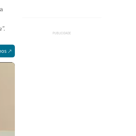
 a
a”
.
eos