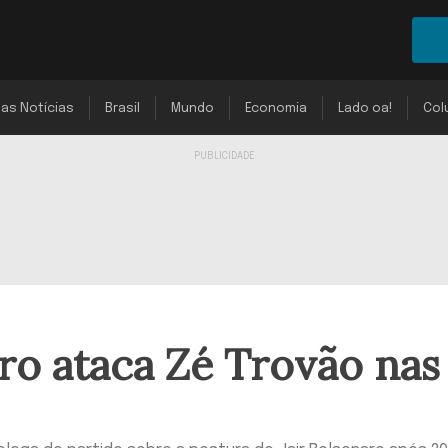
mas Notícias
Brasil
Mundo
Economia
Lado oa!
Col
ro ataca Zé Trovão nas