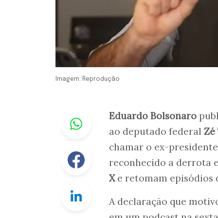
Imagem: Reprodução
Whastapp
Eduardo Bolsonaro
publ
ao deputado federal
Zé
chamar o ex-presidente
Facebook
reconhecido a derrota e
X
e retomam episódios da
Linkedin
A declaração que motiv
em um podcast na sexta