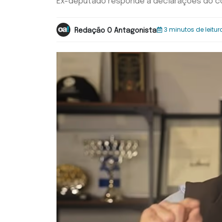
Ex-deputado responde a declarações do col
3 minutos de leitur
Redação O Antagonista