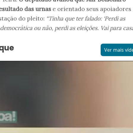
resultado das urnas
e orientado seus apoiadores
stação do pleito:
“Tinha que ter falado: ‘Perdi as
 democrática ou não, perdi as eleições. Vai para cas
aque
Ver mais víd