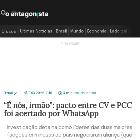
Últimas Notícias
Brasil
Mundo
Economia
Lado oa!
Colu
Crusoé
Brasil
11.03.2026 21:16
3 minutos de leitura
“É nós, irmão”: pacto entre CV e PCC
foi acertado por WhatsApp
Investigação detalha como líderes das duas maiores
facções criminosas do país negociaram aliança (que