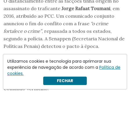
O distanciamento entre as facções tinha origem no
assassinato do traficante
Jorge Rafaat Toumani
, em
2016, atribuído ao PCC. Um comunicado conjunto
anunciou o fim do conflito com a frase
“o crime
fortalece o crime”
, repassada a todos os estados,
segundo a polícia. A Senappen (Secretaria Nacional de
Políticas Penais) detectou o pacto à época.
A união, no entanto, durou pouco.
No fim de abril de
Utilizamos cookies e tecnologia para aprimorar sua
2025, dois meses após o acerto, o PCC rompeu a
experiência de navegação de acordo com a
Política de
aliança
. Advogados ouvidos na ocasião indicaram que o
cookies.
FECHAR
grupo paulista rejeitou práticas violentas atribuídas ao
Comando Vermelho.