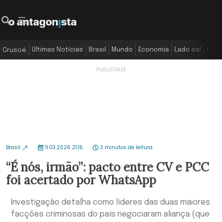
Últimas Notícias
Brasil
Mundo
Economia
Lado oa!
Colu
Crusoé
Brasil
11.03.2026 21:16
3 minutos de leitura
“É nós, irmão”: pacto entre CV e PCC
foi acertado por WhatsApp
Investigação detalha como líderes das duas maiores
facções criminosas do país negociaram aliança (que