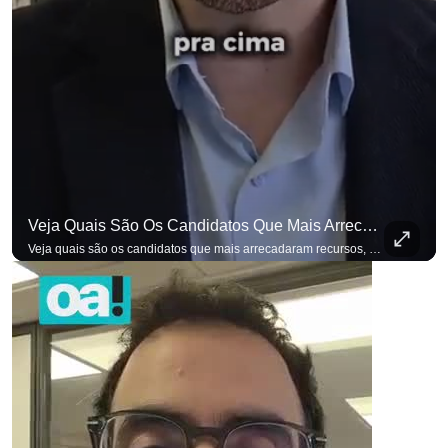
Veja Quais São Os Candidatos Que Mais Arrecadaram Recursos, Até Agora, Por Meio De Vaquinhas Eleito
Veja quais são os candidatos que mais arrecadaram recursos, até agora, por meio de vaquinhas eleitorais. #OAntagonista Se você busca informação com credibilidade, inscreva-se agora e ative o