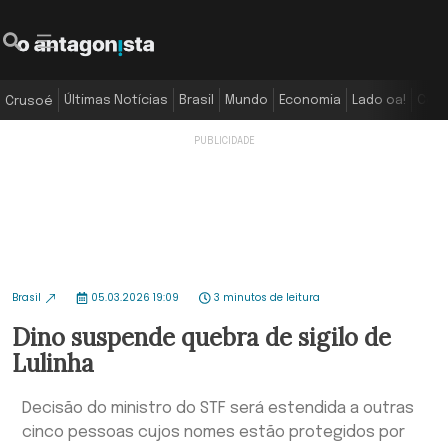
Últimas Notícias
Brasil
Mundo
Economia
Lado oa!
Colu
Crusoé
Brasil
05.03.2026 19:09
3 minutos de leitura
Dino suspende quebra de sigilo de
Lulinha
Decisão do ministro do STF será estendida a outras
cinco pessoas cujos nomes estão protegidos por