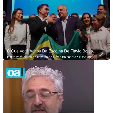
O Que Você Achou Da Escolha De Flávio Bolsonaro? #OAntagonista
para não perder n
O que você achou da escolha de Flávio Bolsonaro? #OAntagonista Se você busca informação com credibilidade, inscreva-se agora e ative o