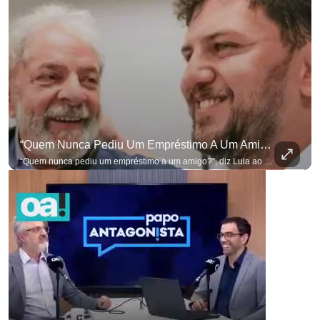
“Quem Nunca Pediu Um Empréstimo A Um Amigo?”, Diz Lula Ao Defender Seu Ex-Chefe De Gabinete
“Quem nunca pediu um empréstimo a um amigo?”, diz Lula ao defender seu ex-chefe de gabinete Marcola, que recebeu R$ 249 mil de uma empresa ligada a uma amiga de Lulinha. #OAntagonista Se você busca informação com credibilidade, inscreva-se agora e ative o