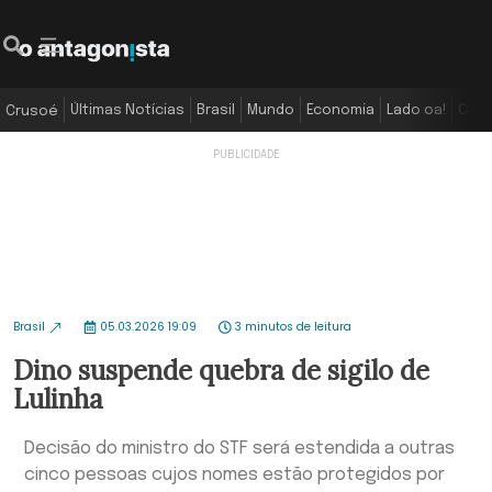
Últimas Notícias
Brasil
Mundo
Economia
Lado oa!
Colu
Crusoé
Brasil
05.03.2026 19:09
3 minutos de leitura
Dino suspende quebra de sigilo de
Lulinha
Decisão do ministro do STF será estendida a outras
cinco pessoas cujos nomes estão protegidos por