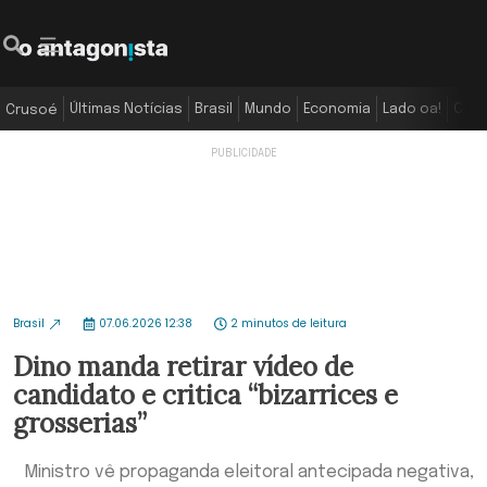
Últimas Notícias
Brasil
Mundo
Economia
Lado oa!
Colu
Crusoé
Brasil
07.06.2026 12:38
2 minutos de leitura
Dino manda retirar vídeo de
candidato e critica “bizarrices e
grosserias”
Ministro vê propaganda eleitoral antecipada negativa,