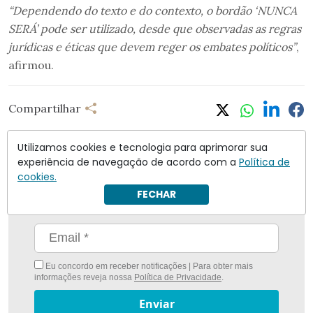
“Dependendo do texto e do contexto, o bordão ‘NUNCA
SERÁ’ pode ser utilizado, desde que observadas as regras
jurídicas e éticas que devem reger os embates políticos”
,
afirmou.
Compartilhar
Utilizamos cookies e tecnologia para aprimorar sua
experiência de navegação de acordo com a
Política de
cookies.
Nunca foi tão fácil ficar bem informado com
O
FECHAR
Antagonista
Eu concordo em receber notificações | Para obter mais
informações reveja nossa
Política de Privacidade
.
Enviar