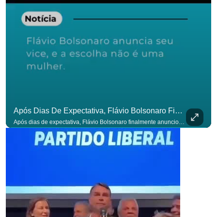
para não p
Após Dias De Expectativa, Flávio Bolsonaro Finalmente Anunciou Seu Vice. #OAntagonista
Após dias de expectativa, Flávio Bolsonaro finalmente anunciou seu vice. #OAntagonista Se você busca informação com credibilidade, inscreva-se agora e ative o