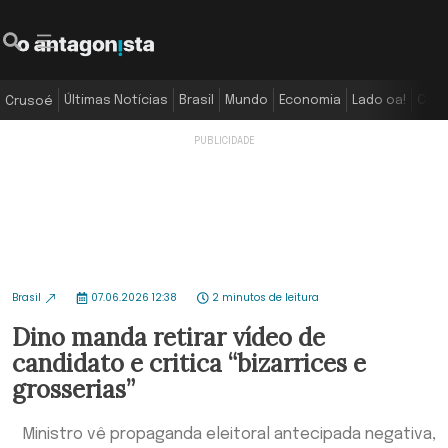
Últimas Notícias
Brasil
Mundo
Economia
Lado oa!
Colu
Crusoé
Brasil
07.06.2026 12:38
2 minutos de leitura
Dino manda retirar vídeo de
candidato e critica “bizarrices e
grosserias”
Ministro vê propaganda eleitoral antecipada negativa,