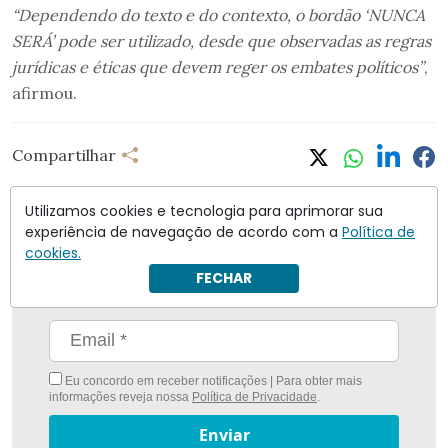
“Dependendo do texto e do contexto, o bordão ‘NUNCA
SERÁ’ pode ser utilizado, desde que observadas as regras
jurídicas e éticas que devem reger os embates políticos”
,
afirmou.
Compartilhar
Utilizamos cookies e tecnologia para aprimorar sua
experiência de navegação de acordo com a
Política de
cookies.
Nunca foi tão fácil ficar bem informado com
O
FECHAR
Antagonista
Eu concordo em receber notificações | Para obter mais
informações reveja nossa
Política de Privacidade
.
Enviar