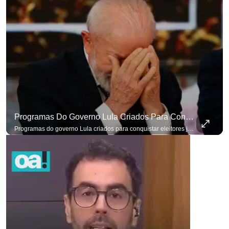
Programas Do Governo Lula Criados Para Conquistar Eleitores Já Não Têm Mais O Mesmo Efeito
Programas do governo Lula criados para conquistar eleitores já não têm o mesmo efeito de campanhas anteriores. #OAntagonista Se você busca informação com credibilidade, inscreva-se agora e ative o