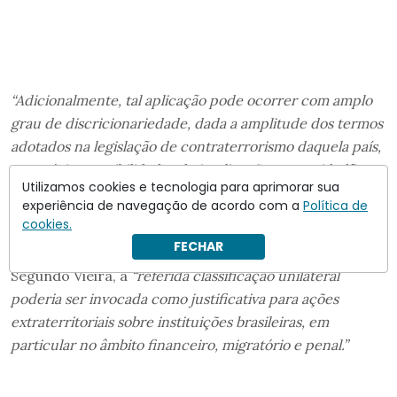
“Adicionalmente, tal aplicação pode ocorrer com amplo
grau de discricionariedade, dada a amplitude dos termos
adotados na legislação de contraterrorismo daquela país,
com sérias possibilidades de implicações para cidadãos
Utilizamos cookies e tecnologia para aprimorar sua
brasileiros nos planos financeiros, migratórios e penal.
experiência de navegação de acordo com a
Política de
Finalmente, há a possibilidade do uso da força militar dos
cookies.
Estados Unidos em território brasileiro”,
completou.
FECHAR
Segundo Vieira, a
“referida classificação unilateral
poderia ser invocada como justificativa para ações
extraterritoriais sobre instituições brasileiras, em
particular no âmbito financeiro, migratório e penal.”