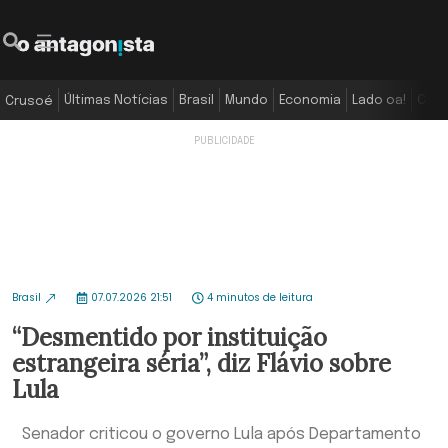
Últimas Notícias
Brasil
Mundo
Economia
Lado oa!
Colu
Crusoé
Brasil
07.07.2026 21:51
4 minutos de leitura
“Desmentido por instituição
estrangeira séria”, diz Flávio sobre
Lula
Senador criticou o governo Lula após Departamento