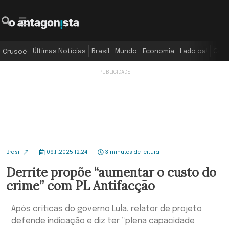
Últimas Notícias
Brasil
Mundo
Economia
Lado oa!
Colu
Crusoé
Brasil
09.11.2025 12:24
3 minutos de leitura
Derrite propõe “aumentar o custo do
crime” com PL Antifacção
Após críticas do governo Lula, relator de projeto
defende indicação e diz ter “plena capacidade