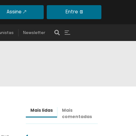
Assine
Entre
unistas
Newsletter
Mais lidas
Mais
Últimas
comentadas
notícias