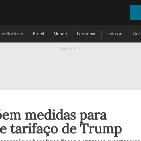
mas Notícias
Brasil
Mundo
Economia
Lado oa!
Col
õem medidas para
de tarifaço de Trump