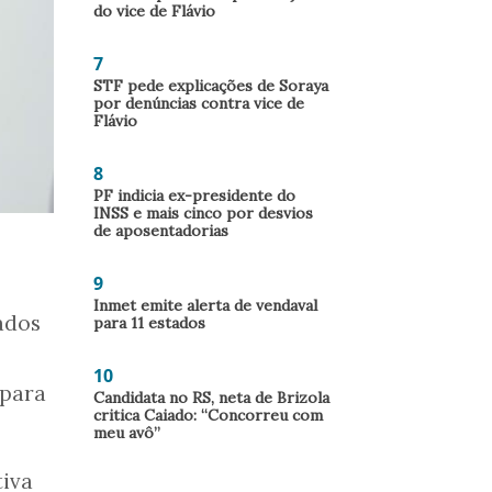
do vice de Flávio
7
STF pede explicações de Soraya
por denúncias contra vice de
Flávio
8
PF indicia ex-presidente do
INSS e mais cinco por desvios
de aposentadorias
9
Inmet emite alerta de vendaval
ados
para 11 estados
10
 para
Candidata no RS, neta de Brizola
critica Caiado: “Concorreu com
meu avô”
tiva