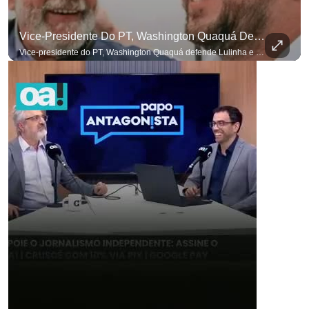
Vice-Presidente Do PT, Washington Quaquá Defende Lulinha E Diz Que Ele Vive Em Condições Precárias
Vice-presidente do PT, Washington Quaquá defende Lulinha e diz que ele vive em condições espartanas na Espanha. #OAntagonista Se você busca informação com credibilidade, inscreva-se agora e ative o