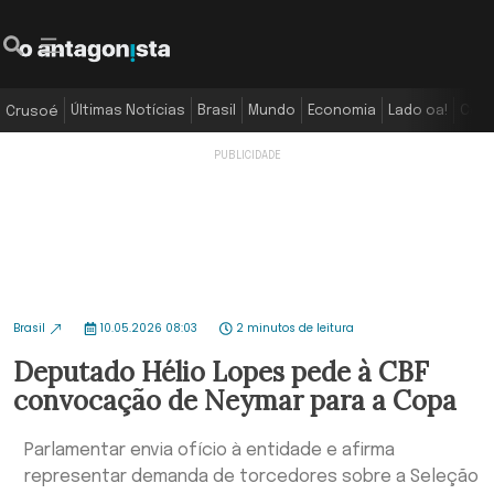
Últimas Notícias
Brasil
Mundo
Economia
Lado oa!
Colu
Crusoé
Brasil
10.05.2026 08:03
2 minutos de leitura
Deputado Hélio Lopes pede à CBF
convocação de Neymar para a Copa
Parlamentar envia ofício à entidade e afirma
representar demanda de torcedores sobre a Seleção