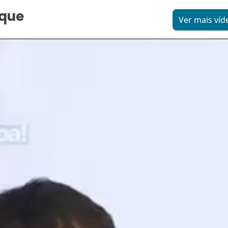
aque
Ver mais víd