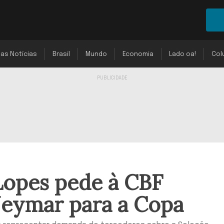
mas Notícias
Brasil
Mundo
Economia
Lado oa!
Col
Lopes pede à CBF
eymar para a Copa