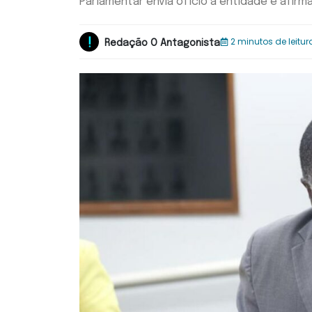
Parlamentar envia ofício à entidade e afi
2 minutos de leitur
Redação O Antagonista