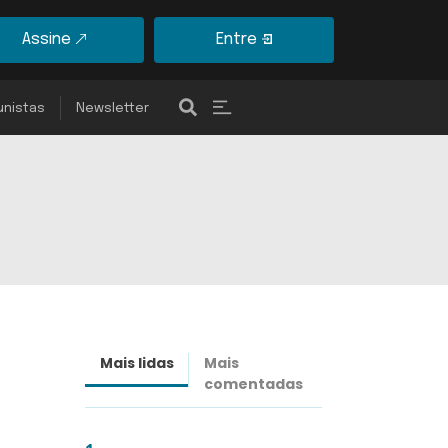
Assine
Entre
unistas
Newsletter
Mais lidas
Mais
Últimas
comentadas
notícias