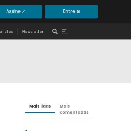
Assine
Entre
unistas
Newsletter
Mais lidas
Mais
Últimas
comentadas
notícias