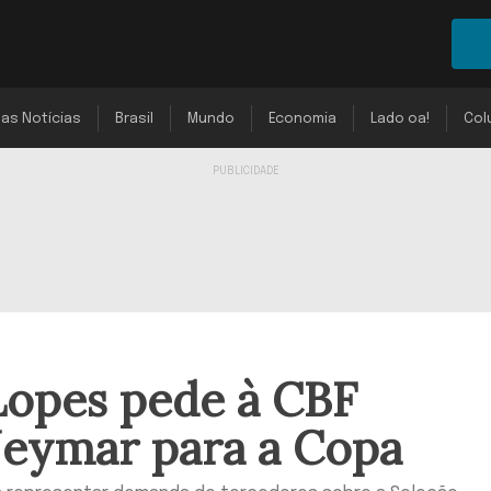
mas Notícias
Brasil
Mundo
Economia
Lado oa!
Col
Lopes pede à CBF
eymar para a Copa