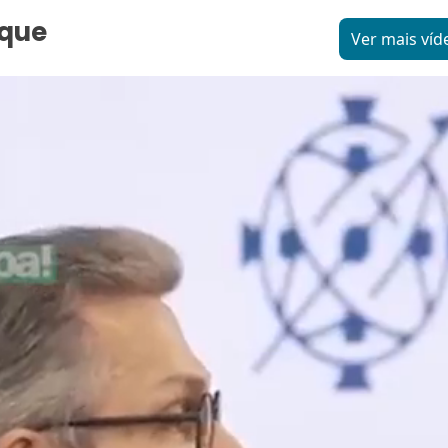
aque
Ver mais víd