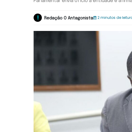
Parlamentar envia ofício à entidade e afi
2 minutos de leitur
Redação O Antagonista