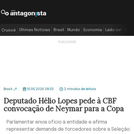
Últimas Notícias
Brasil
Mundo
Economia
Lado oa!
Colu
Crusoé
Brasil
10.05.2026 08:03
2 minutos de leitura
Deputado Hélio Lopes pede à CBF
convocação de Neymar para a Copa
Parlamentar envia ofício à entidade e afirma
representar demanda de torcedores sobre a Seleção