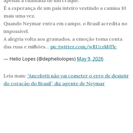
apenas a chamada de um craque.
É a esperança de um país inteiro vestindo a camisa 10
mais uma vez.
Quando Neymar entra em campo, o Brasil acredita no
impossível.
A alegria volta aos gramados, a emoção toma conta
das ruas e milhões…
pic.twitter.com/wRUcrkbTlc
— Helio Lopes (@depheliolopes)
May 9, 2026
Leia mais:
“Ancelotti não vai cometer o erro de desistir
do coração do Brasil”, diz agente de Neymar