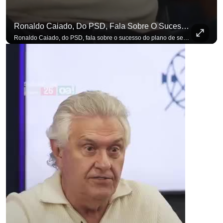
Ronaldo Caiado, Do PSD, Fala Sobre O Sucesso Do Plano De Segurança Pública
Ronaldo Caiado, do PSD, fala sobre o sucesso do plano de segurança pública como governador de Goiás, sendo um incentivo aos empreendedores locais. Se você busca informação com credibilidade, inscreva-se agora e ative o