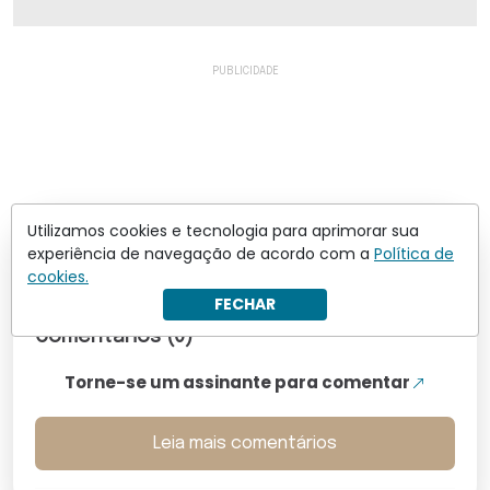
Utilizamos cookies e tecnologia para aprimorar sua
experiência de navegação de acordo com a
Política de
Os comentários não representam a opinião do site; a
cookies.
responsabilidade pelo conteúdo postado é do autor da
mensagem.
FECHAR
Comentários (0)
Torne-se um assinante para comentar
Leia mais comentários