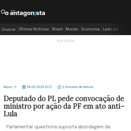
Últimas Notícias
Brasil
Mundo
Economia
Lado oa!
Colu
Crusoé
Brasil
08.06.2026 13:27
2 minutos de leitura
Deputado do PL pede convocação de
ministro por ação da PF em ato anti-
Lula
Parlamentar questiona suposta abordagem de