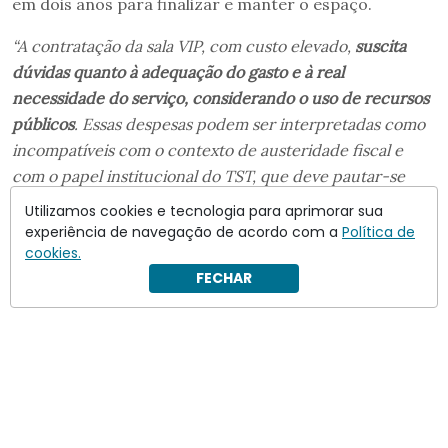
em dois anos para finalizar e manter o espaço.
“A contratação da sala VIP, com custo elevado,
suscita
dúvidas quanto à adequação do gasto e à real
necessidade do serviço, considerando o uso de recursos
públicos
. Essas despesas podem ser interpretadas como
incompatíveis com o contexto de austeridade fiscal e
com o papel institucional do TST, que deve pautar-se
pela prudência e responsabilidade no uso do dinheiro
Utilizamos cookies e tecnologia para aprimorar sua
público”
, afirma Sanderson.
experiência de navegação de acordo com a
Política de
cookies.
FECHAR