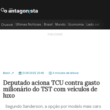
Últimas Notícias
Brasil
Mundo
Economia
Lado oa!
Colu
Crusoé
Brasil
12.08.2025 20:46
3 minutos de leitura
Deputado aciona TCU contra gasto
milionário do TST com veículos de
luxo
Segundo Sanderson, a opção por modelo mais caro