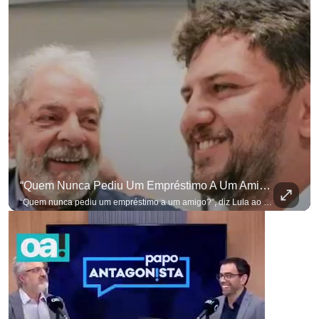
para não perder n
“Quem Nunca Pediu Um Empréstimo A Um Amigo?”, Diz Lula Ao Defender Seu Ex-Chefe De Gabinete
“Quem nunca pediu um empréstimo a um amigo?”, diz Lula ao defender seu ex-chefe de gabinete Marcola, que recebeu R$ 249 mil de uma empresa ligada a uma amiga de Lulinha. #OAntagonista Se você busca informação com credibilidade, inscreva-se agora e ative o