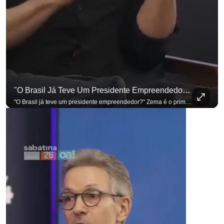
"O Brasil Já Teve Um Presidente Empreendedor?"
para não perder nenhuma at
"O Brasil já teve um presidente empreendedor?" Zema é o primeiro a sentar na cadeira. Outros três presidenciáveis ainda vão passar por ela. A Sabatina Presidencial está no ar, com perguntas que vieram de uma pesquisa inédita com empresários. Acompanhe AO VIVO no YouTube do G4 Business. Se você busca informação com credibilidade, inscreva-se agora e ative o