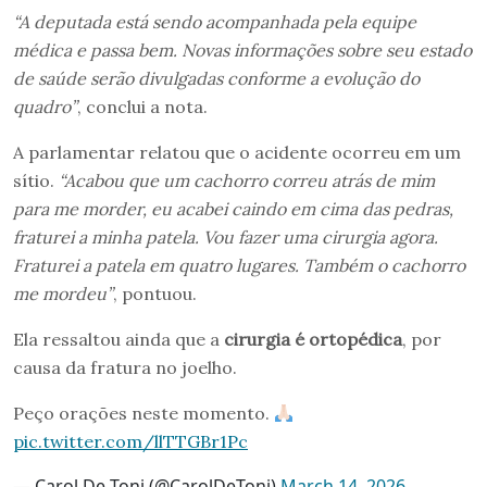
“A deputada está sendo acompanhada pela equipe
médica e passa bem. Novas informações sobre seu estado
de saúde serão divulgadas conforme a evolução do
quadro”
, conclui a nota.
A parlamentar relatou que o acidente ocorreu em um
sítio.
“Acabou que um cachorro correu atrás de mim
para me morder, eu acabei caindo em cima das pedras,
fraturei a minha patela. Vou fazer uma cirurgia agora.
Fraturei a patela em quatro lugares. Também o cachorro
me mordeu”
, pontuou.
Ela ressaltou ainda que a
cirurgia é ortopédica
, por
causa da fratura no joelho.
Peço orações neste momento.
pic.twitter.com/llTTGBr1Pc
— Carol De Toni (@CarolDeToni)
March 14, 2026