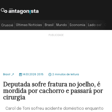
Últimas Notícias
Brasil
Mundo
Economia
Lado oa!
Colu
Crusoé
Brasil
14.03.2026 20:15
2 minutos de leitura
Deputada sofre fratura no joelho, é
mordida por cachorro e passará por
cirurgia
Carol de Toni sofreu acidente doméstico enquanto