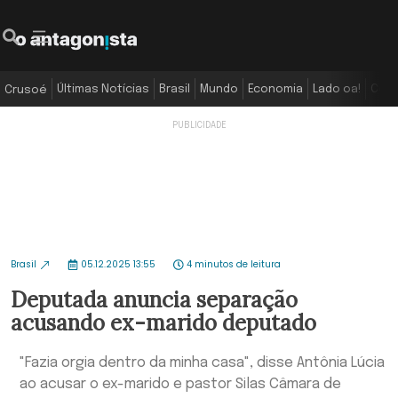
Últimas Notícias
Brasil
Mundo
Economia
Lado oa!
Colu
Crusoé
Brasil
05.12.2025 13:55
4 minutos de leitura
Deputada anuncia separação
acusando ex-marido deputado
"Fazia orgia dentro da minha casa", disse Antônia Lúcia
ao acusar o ex-marido e pastor Silas Câmara de