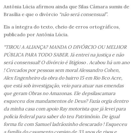
Antônia Lúcia afirmou ainda que Silas Câmara sumiu de
Brasília e que o divórcio
“não será consensual”
.
Eis a íntegra do texto, cheio de erros ortográficos,
publicado por Antônia Lúcia.
“TIROU A ALIANÇA? MANDA O DIVÓRCIO OU MELHOR
PÚBLICA PARA TODO SABER. Já entrei na justiça e não
será consensual! O divórcio é litigioso . Acabou há um ano
! Cercados por pessoas sem moral Alessandro Cohen,
Alex Engenheiro da obra do bairro 15 em Rio Bco Acre,
que está sob investigação, veio para atuar nas emendas
que geram Obras no Amazonas. Ele depsilascamara
esqueceu dos mandamentos de Deus? Fazia orgia dentro
da minha casa com apoio Ray motorista que já levei para
polícia federal para saber do teu Patrimônio. De igual
forma fiz com Samuel ladrãozinho descarado ! Esqueceu
a família do casamento comigo de 33 anos de risos e