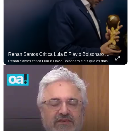
Renan Santos Critica Lula E Flávio Bolsonaro E Diz Que Os Dois São Lados Da Mesma Moeda.
Renan Santos critica Lula e Flávio Bolsonaro e diz que os dois são lados da mesma moeda. #OAntagonista Se você busca informação com credibilidade, inscreva-se agora e ative o