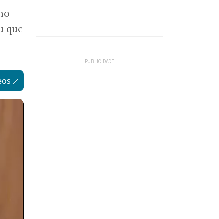
mo
u que
eos