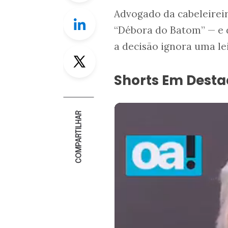
Advogado da cabeleirei
Linkedin
“Débora do Batom” — e d
a decisão ignora uma lei
Twitter
Shorts Em Dest
COMPARTILHAR