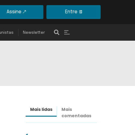
Assine
Entre
unistas
Newsletter
Mais lidas
Mais
Últimas
comentadas
notícias