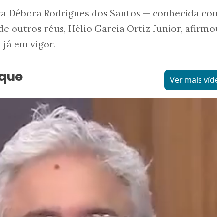
ra Débora Rodrigues dos Santos — conhecida co
e outros réus, Hélio Garcia Ortiz Junior, afirmo
 já em vigor.
aque
Ver mais víd