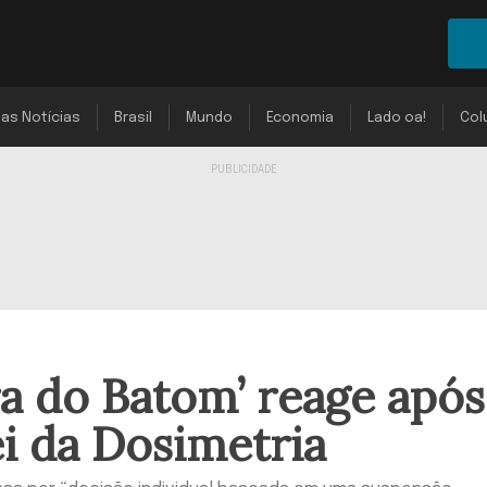
mas Notícias
Brasil
Mundo
Economia
Lado oa!
Col
a do Batom’ reage após
i da Dosimetria