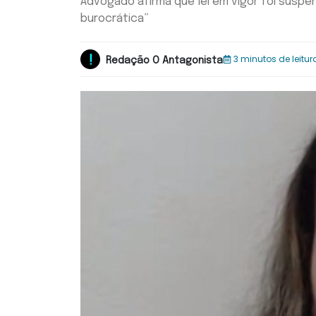
Advogado afirma que lei em vigor foi susp
burocrática”
3 minutos de leitur
Redação O Antagonista