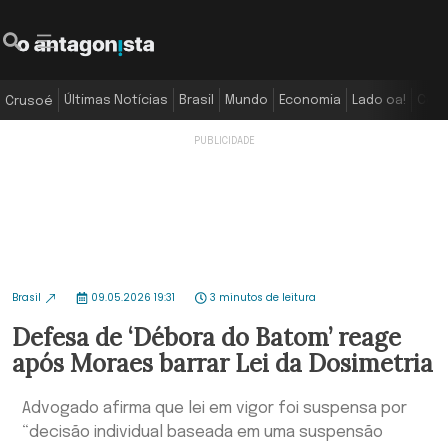
Últimas Notícias
Brasil
Mundo
Economia
Lado oa!
Colu
Crusoé
Brasil
09.05.2026 19:31
3 minutos de leitura
Defesa de ‘Débora do Batom’ reage
após Moraes barrar Lei da Dosimetria
Advogado afirma que lei em vigor foi suspensa por
“decisão individual baseada em uma suspensão