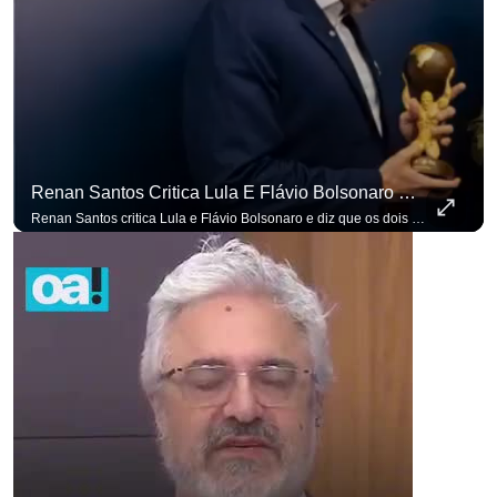
Renan Santos Critica Lula E Flávio Bolsonaro E Diz Que Os Dois São Lados Da Mesma Moeda.
Renan Santos critica Lula e Flávio Bolsonaro e diz que os dois são lados da mesma moeda. #OAntagonista Se você busca informação com credibilidade, inscreva-se agora e ative o