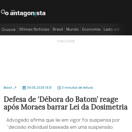
Últimas Notícias
Brasil
Mundo
Economia
Lado oa!
Colu
Crusoé
Brasil
09.05.2026 19:31
3 minutos de leitura
Defesa de ‘Débora do Batom’ reage
após Moraes barrar Lei da Dosimetria
Advogado afirma que lei em vigor foi suspensa por
“decisão individual baseada em uma suspensão