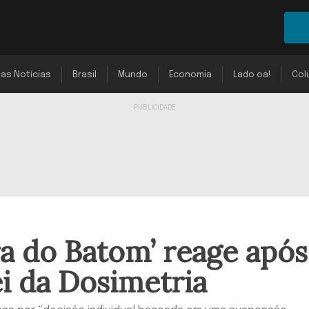
mas Notícias
Brasil
Mundo
Economia
Lado oa!
Col
a do Batom’ reage após
i da Dosimetria