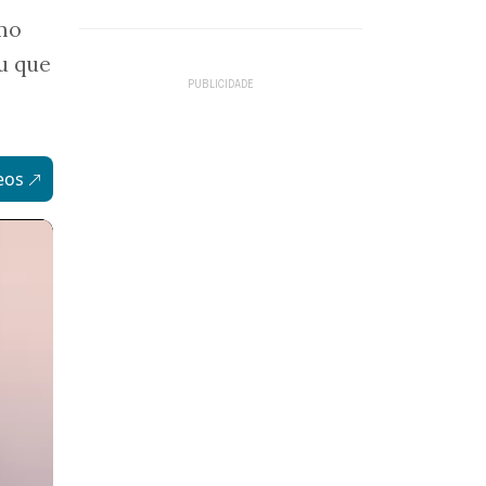
mo
u que
eos