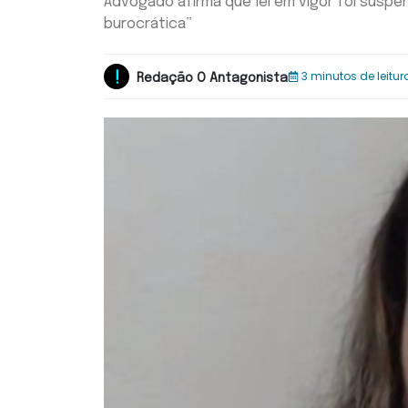
Advogado afirma que lei em vigor foi susp
burocrática”
3 minutos de leitur
Redação O Antagonista