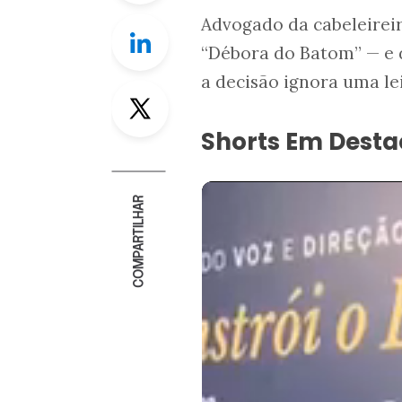
Advogado da cabeleirei
Linkedin
“Débora do Batom” — e d
a decisão ignora uma lei
Twitter
Shorts Em Dest
COMPARTILHAR