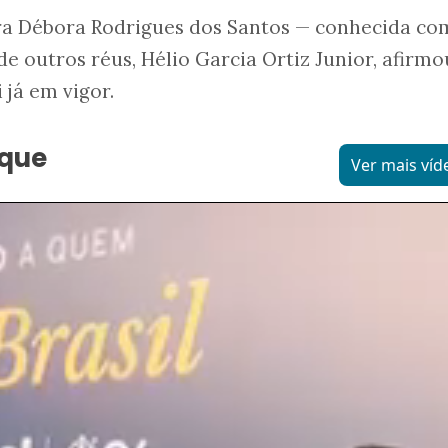
ra Débora Rodrigues dos Santos — conhecida co
e outros réus, Hélio Garcia Ortiz Junior, afirmo
 já em vigor.
aque
Ver mais víd