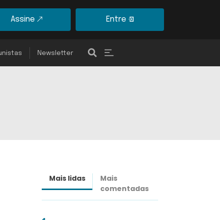
Assine
Entre
unistas
Newsletter
Mais lidas
Mais
Últimas
comentadas
notícias