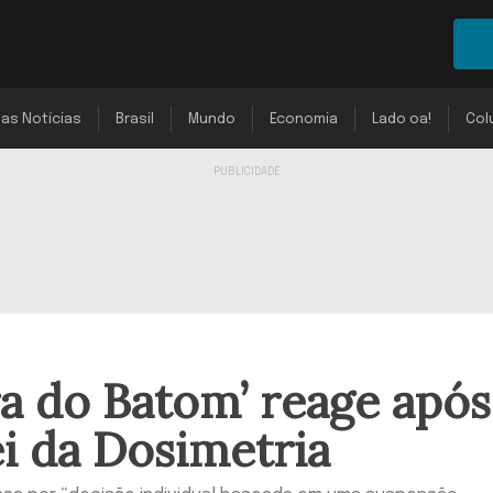
mas Notícias
Brasil
Mundo
Economia
Lado oa!
Col
a do Batom’ reage após
i da Dosimetria