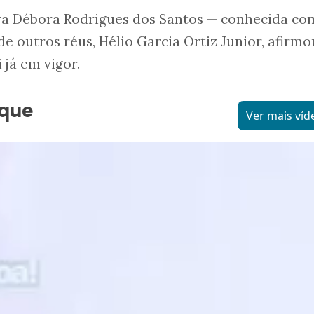
ra Débora Rodrigues dos Santos — conhecida co
e outros réus, Hélio Garcia Ortiz Junior, afirmo
 já em vigor.
aque
Ver mais víd