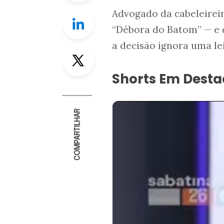
Advogado da cabeleirei
Linkedin
“Débora do Batom” — e d
a decisão ignora uma lei
Twitter
Shorts Em Dest
COMPARTILHAR