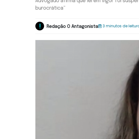
Advogado afirma que lei em vigor foi susp
burocrática”
3 minutos de leitur
Redação O Antagonista