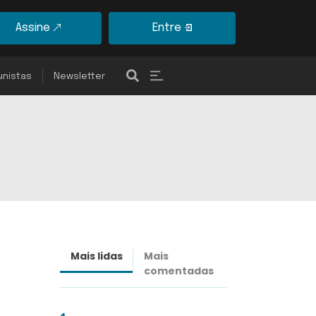
Assine
Entre
unistas
Newsletter
Mais lidas
Mais
Últimas
comentadas
notícias