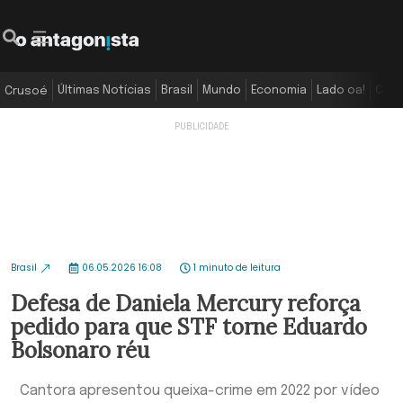
Últimas Notícias
Brasil
Mundo
Economia
Lado oa!
Colu
Crusoé
Brasil
06.05.2026 16:08
1 minuto de leitura
Defesa de Daniela Mercury reforça
pedido para que STF torne Eduardo
Bolsonaro réu
Cantora apresentou queixa-crime em 2022 por vídeo