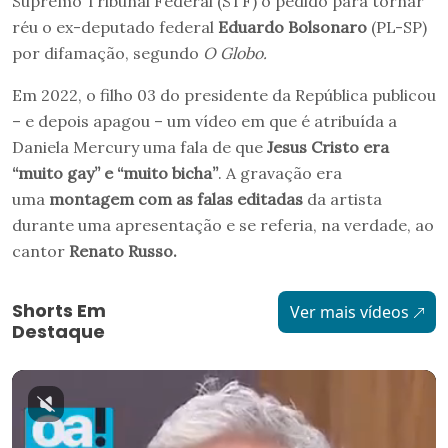
Supremo Tribunal Federal (STF) o pedido para tornar
réu o ex-deputado federal
Eduardo Bolsonaro
(PL-SP)
por difamação, segundo
O Globo.
Em 2022, o filho 03 do presidente da República publicou
– e depois apagou – um vídeo em que é atribuída a
Daniela Mercury uma fala de que
Jesus Cristo era
“muito gay” e “muito bicha”
. A gravação era
uma
montagem com as falas editadas
da artista
durante uma apresentação e se referia, na verdade, ao
cantor
Renato Russo.
Shorts Em
Ver mais vídeos
Destaque