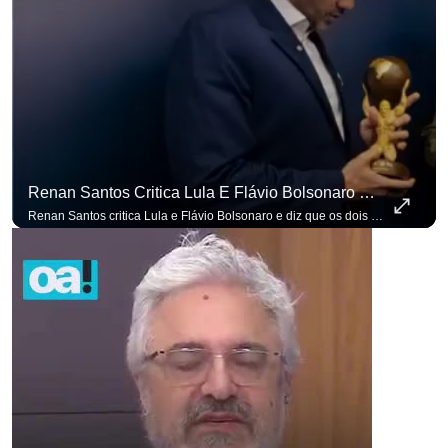
Renan Santos Critica Lula E Flávio Bolsonaro E Diz Que Os Dois São Lados Da Mesma Moeda.
Renan Santos critica Lula e Flávio Bolsonaro e diz que os dois são lados da mesma moeda. #OAntagonista Se você busca informação com credibilidade, inscreva-se agora e ative o