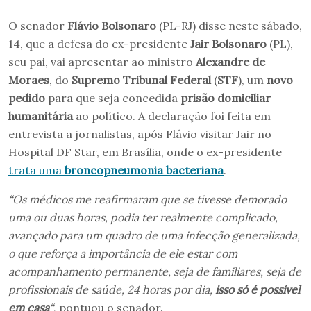
O senador
Flávio Bolsonaro
(PL-RJ) disse neste sábado,
14, que a defesa do ex-presidente
Jair Bolsonaro
(PL),
seu pai, vai apresentar ao ministro
Alexandre de
Moraes
, do
Supremo Tribunal Federal
(
STF
), um
novo
pedido
para que seja concedida
prisão domiciliar
humanitária
ao político. A declaração foi feita em
entrevista a jornalistas, após Flávio visitar Jair no
Hospital DF Star, em Brasília, onde o ex-presidente
trata uma
broncopneumonia bacteriana
.
“Os médicos me reafirmaram que se tivesse demorado
uma ou duas horas, podia ter realmente complicado,
avançado para um quadro de uma infecção generalizada,
o que reforça a importância de ele estar com
acompanhamento permanente, seja de familiares, seja de
profissionais de saúde, 24 horas por dia,
isso só é possível
em casa
“
, pontuou o senador.