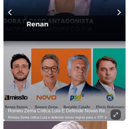
Romeu Zema Critica Lula E Defende Novas Regras Para O STF. #OAntagonista
Romeu Zema critica Lula e defende novas regras para o STF. #OAntagonista Se você busca informação com credibilidade, inscreva-se agora e ative o