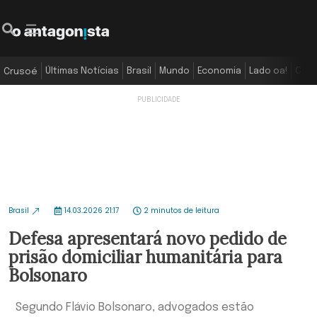
Últimas Notícias
Brasil
Mundo
Economia
Lado oa!
Colu
Crusoé
Brasil
14.03.2026 21:17
2 minutos de leitura
Defesa apresentará novo pedido de
prisão domiciliar humanitária para
Bolsonaro
Segundo Flávio Bolsonaro, advogados estão