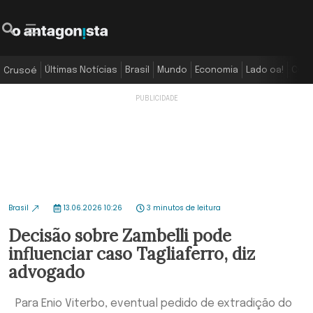
Últimas Notícias
Brasil
Mundo
Economia
Lado oa!
Colu
Crusoé
Brasil
13.06.2026 10:26
3 minutos de leitura
Decisão sobre Zambelli pode
influenciar caso Tagliaferro, diz
advogado
Para Enio Viterbo, eventual pedido de extradição do