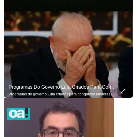
para não perder nenhuma at
Programas Do Governo Lula Criados Para Conquistar Eleitores Já Não Têm Mais O Mesmo Efeito
Programas do governo Lula criados para conquistar eleitores já não têm o mesmo efeito de campanhas anteriores. #OAntagonista Se você busca informação com credibilidade, inscreva-se agora e ative o